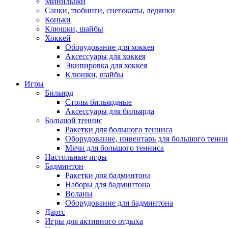
Минилыжи
Санки, тюбинги, снегокаты, ледянки
Коньки
Клюшки, шайбы
Хоккей
Оборудование для хоккея
Аксессуары для хоккея
Экипировка для хоккея
Клюшки, шайбы
Игры
Бильярд
Столы бильярдные
Аксессуары для бильярда
Большой теннис
Ракетки для большого тенниса
Оборудование, инвентарь для большого тенни
Мячи для большого тенниса
Настольные игры
Бадминтон
Ракетки для бадминтона
Наборы для бадминтона
Воланы
Оборудование для бадминтона
Дартс
Игры для активного отдыха