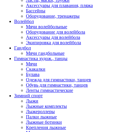
Ласты, маски, трубки
Аксессуары для плавания, пляжа
Бассейны
Оборудование, тренажеры
Волейбол
Мячи волейбольные
Оборудование для волейбола
Аксессуары для волейбола
Экипировка для волейбола
Гандбол
Мячи гандбольные
Гимнастика худож., танцы
Мячи
Скакалки
Булава
Одежда для гимнастики, танцев
Обувь для гимнастики, танцев
Ленты гимнастические
Зимний спорт
Лыжи
Лыжные комплекты
Лыжероллеры
Палки лыжные
Лыжные ботинки
Крепления лыжные