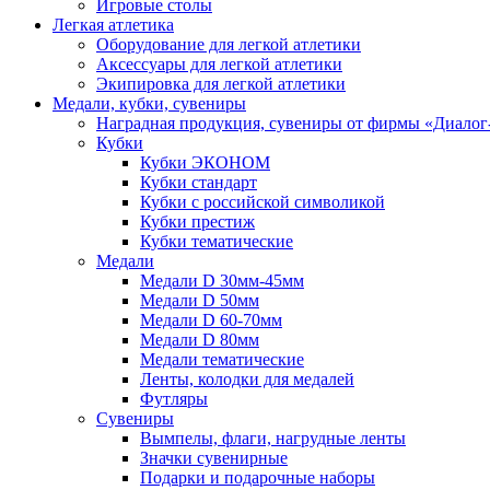
Игровые столы
Легкая атлетика
Оборудование для легкой атлетики
Аксессуары для легкой атлетики
Экипировка для легкой атлетики
Медали, кубки, сувениры
Наградная продукция, сувениры от фирмы «Диалог
Кубки
Кубки ЭКОНОМ
Кубки стандарт
Кубки с российской символикой
Кубки престиж
Кубки тематические
Медали
Медали D 30мм-45мм
Медали D 50мм
Медали D 60-70мм
Медали D 80мм
Медали тематические
Ленты, колодки для медалей
Футляры
Сувениры
Вымпелы, флаги, нагрудные ленты
Значки сувенирные
Подарки и подарочные наборы